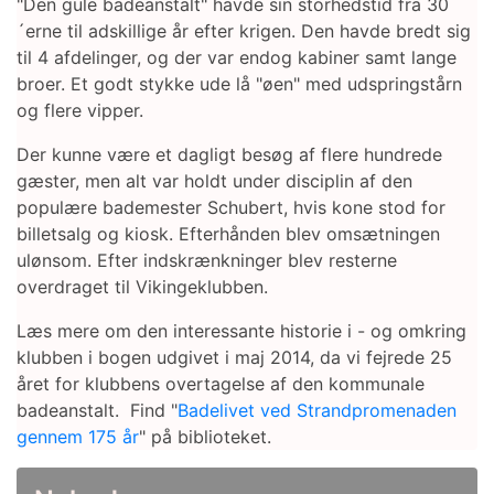
"Den gule badeanstalt" havde sin storhedstid fra 30
´erne til adskillige år efter krigen. Den havde bredt sig
til 4 afdelinger, og der var endog kabiner samt lange
broer. Et godt stykke ude lå "øen" med udspringstårn
og flere vipper.
Der kunne være et dagligt besøg af flere hundrede
gæster, men alt var holdt under disciplin af den
populære bademester Schubert, hvis kone stod for
billetsalg og kiosk. Efterhånden blev omsætningen
ulønsom. Efter indskrænkninger blev resterne
overdraget til Vikingeklubben.
Læs mere om den interessante historie i - og omkring
klubben i bogen udgivet i maj 2014, da vi fejrede 25
året for klubbens overtagelse af den kommunale
badeanstalt. Find "
Badelivet ved Strandpromenaden
gennem 175 år
" på biblioteket.