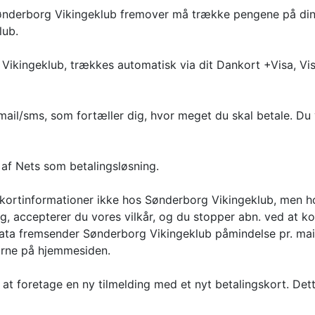
ønderborg Vikingeklub fremover må trække pengene på din k
lub.
ikingeklub, trækkes automatisk via dit Dankort +Visa, Visa,
ail/sms, som fortæller dig, hvor meget du skal betale. Du v
af Nets som betalingsløsning.
ortinformationer ikke hos Sønderborg Vikingeklub, men h
dig, accepterer du vores vilkår, og du stopper abn. ved at k
data fremsender Sønderborg Vikingeklub påmindelse pr. mai
hjørne på hjemmesiden.
or at foretage en ny tilmelding med et nyt betalingskort. D